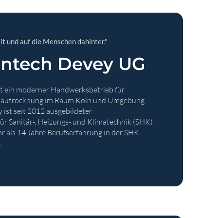
it und auf die Menschen dahinter."
antech Devey UG
t ein moderner Handwerksbetrieb für
Bautrocknung im Raum Köln und Umgebung.
ist seit 2012 ausgebildeter
r Sanitär-, Heizungs- und Klimatechnik (SHK)
r als 14 Jahre Berufserfahrung in der SHK-
.