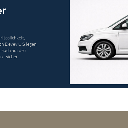
er
rlässlichkeit,
Tech Devey UG legen
n auch auf den
- sicher,