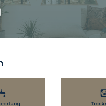
n
geortung
Trock