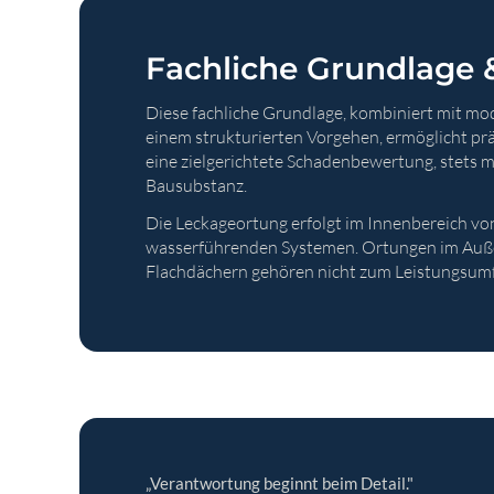
Fachliche Grundlage 
Diese fachliche Grundlage, kombiniert mit m
einem strukturierten Vorgehen, ermöglicht pr
eine zielgerichtete Schadenbewertung, stets mi
Bausubstanz.
Die Leckageortung erfolgt im Innenbereich v
wasserführenden Systemen. Ortungen im Auße
Flachdächern gehören nicht zum Leistungsum
„Verantwortung beginnt beim Detail."