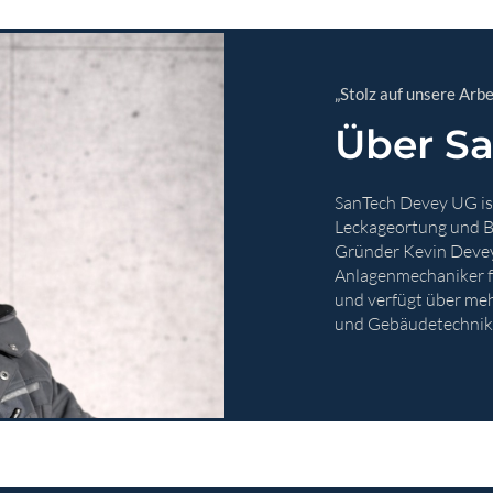
„Stolz auf unsere Arbe
Über S
SanTech Devey UG is
Leckageortung und 
Gründer Kevin Devey 
Anlagenmechaniker fü
und verfügt über meh
und Gebäudetechnik