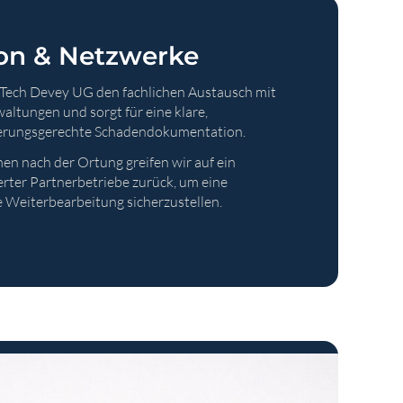
n & Netzwerke
nTech Devey UG den fachlichen Austausch mit
ltungen und sorgt für eine klare,
herungsgerechte Schadendokumentation.
 nach der Ortung greifen wir auf ein
rter Partnerbetriebe zurück, um eine
e Weiterbearbeitung sicherzustellen.