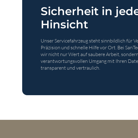
Sicherheit in jed
Hinsicht
Unser Servicefahrzeug steht sinnbildlich für Ve
Präzision und schnelle Hilfe vor Ort. Bei San
wir nicht nur Wert auf saubere Arbeit, sonder
verantwortungsvollen Umgang mit Ihren Daten 
transparent und vertraulich.