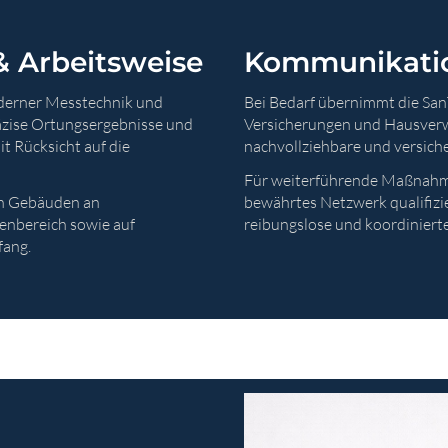
& Arbeitsweise
Kommunikatio
oderner Messtechnik und
Bei Bedarf übernimmt die Sa
äzise Ortungsergebnisse und
Versicherungen und Hausverwa
t Rücksicht auf die
nachvollziehbare und versic
Für weiterführende Maßnahmen
on Gebäuden an
bewährtes Netzwerk qualifizie
nbereich sowie auf
reibungslose und koordiniert
fang.